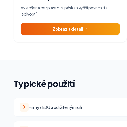
Vylepšená bezplastová páska s vyšší pevností a
lepivostí.
Zobrazit detail
Typické použití
Firmy s ESG a udržitelnými cíli