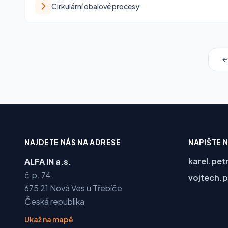
Cirkulární obalové procesy
NAJDETE NÁS NA ADRESE
NAPIŠTE 
karel.pet
ALFA IN a.s.
č.p. 74
vojtech.p
675 21 Nová Ves u Třebíče
Česká republika
Ukaž na mapě