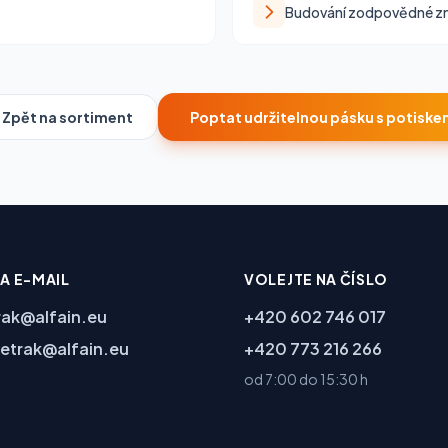
Budování zodpovědné z
Zpět na sortiment
Poptat udržitelnou pásku s potiske
NA E-MAIL
VOLEJTE NA ČÍSLO
rak@alfain.eu
+420 602 746 017
etrak@alfain.eu
+420 773 216 266
od 7:00 do 15:30 h