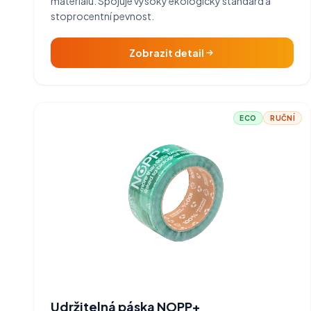
materiálu. Spojuje vysoký ekologický standard a
stoprocentní pevnost.
Zobrazit detail
ECO
RUČNÍ
Udržitelná páska NOPP+