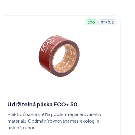
ECO
STROJE
Udržitelná páska ECO+ 50
Efektivní balení s 50% podílem regenerovaného
materiálu. Optimální rovnováha mezi ekologií a
nejlepší cenou.