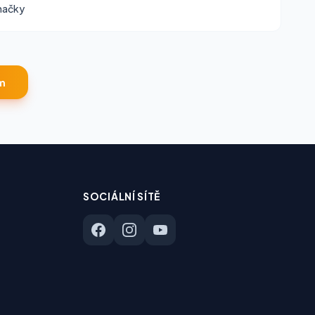
načky
m
SOCIÁLNÍ SÍTĚ