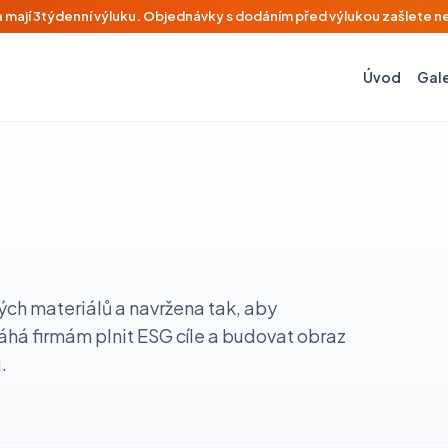
ka mají 3týdenní výluku. Objednávky s dodáním před výlukou zašlete n
Úvod
Gale
ých materiálů a navržena tak, aby
áhá firmám plnit ESG cíle a budovat obraz
.