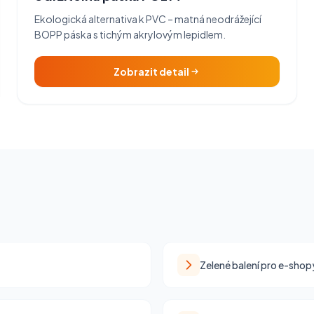
Ekologická alternativa k PVC – matná neodrážející
BOPP páska s tichým akrylovým lepidlem.
Zobrazit detail
Zelené balení pro e-shop