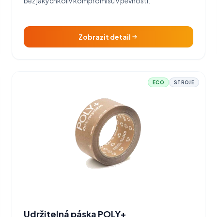
bez jakýchkoliv kompromisů v pevnosti.
Zobrazit detail
ECO
STROJE
Udržitelná páska POLY+