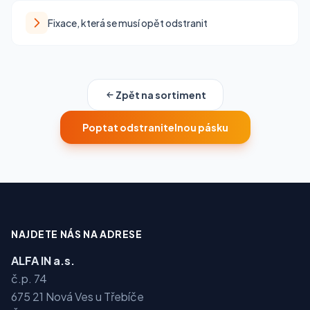
Fixace, která se musí opět odstranit
Zpět na sortiment
Poptat odstranitelnou pásku
NAJDETE NÁS NA ADRESE
ALFA IN a.s.
č.p. 74
675 21 Nová Ves u Třebíče