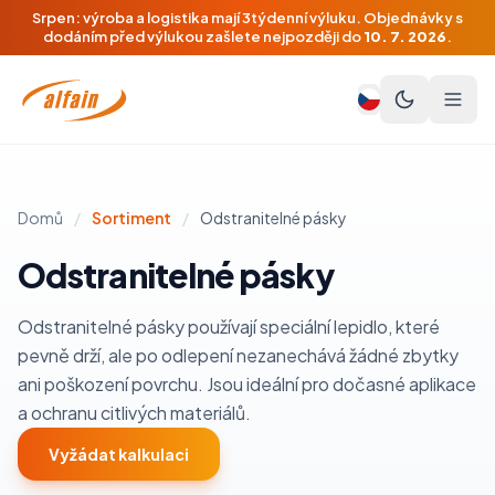
Srpen: výroba a logistika mají 3týdenní výluku. Objednávky s
dodáním před výlukou zašlete nejpozději do
10. 7. 2026
.
Domů
/
Sortiment
/
Odstranitelné pásky
Odstranitelné pásky
Odstranitelné pásky používají speciální lepidlo, které
pevně drží, ale po odlepení nezanechává žádné zbytky
ani poškození povrchu. Jsou ideální pro dočasné aplikace
a ochranu citlivých materiálů.
Vyžádat kalkulaci