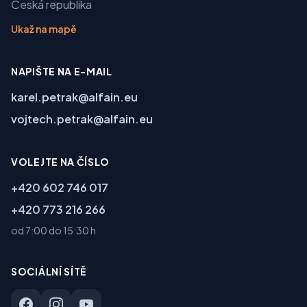
Česká republika
Ukaž na mapě
NAPIŠTE NA E-MAIL
karel.petrak@alfain.eu
vojtech.petrak@alfain.eu
VOLEJTE NA ČÍSLO
+420 602 746 017
+420 773 216 266
od 7:00 do 15:30 h
SOCIÁLNÍ SÍTĚ