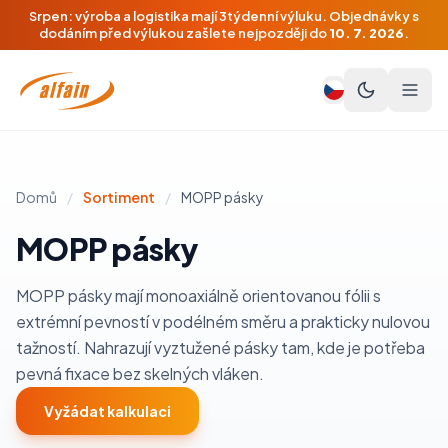
Srpen: výroba a logistika mají 3týdenní výluku. Objednávky s
dodáním před výlukou zašlete nejpozději do
10. 7. 2026
.
Domů
/
Sortiment
/
MOPP pásky
MOPP pásky
MOPP pásky mají monoaxiálně orientovanou fólii s
extrémní pevností v podélném směru a prakticky nulovou
tažností. Nahrazují vyztužené pásky tam, kde je potřeba
pevná fixace bez skelných vláken.
Vyžádat kalkulaci