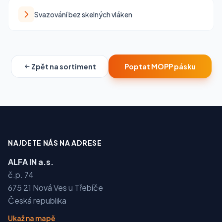
Svazování bez skelných vláken
Zpět na sortiment
Poptat MOPP pásku
NAJDETE NÁS NA ADRESE
ALFA IN a.s.
č.p. 74
675 21 Nová Ves u Třebíče
Česká republika
Ukaž na mapě