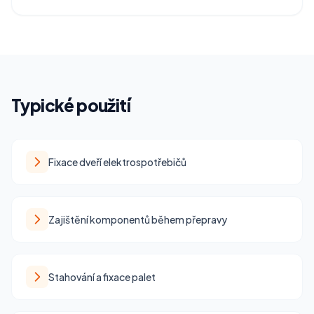
Typické použití
Fixace dveří elektrospotřebičů
Zajištění komponentů během přepravy
Stahování a fixace palet