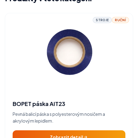
STROJE
RUČNÍ
BOPET páska AIT23
Pevná balicí páska s polyesterovým nosičem a
akrylovým lepidlem.
Zobrazit detail