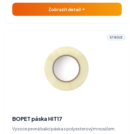
Zobrazit detail
STROJE
BOPET páska HIT17
Vysoce pevná balicí páska s polyesterovým nosičem.