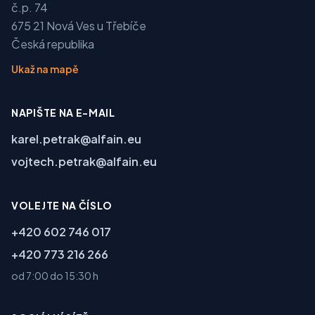
č.p. 74
675 21 Nová Ves u Třebíče
Česká republika
Ukaž na mapě
NAPIŠTE NA E-MAIL
karel.petrak@alfain.eu
vojtech.petrak@alfain.eu
VOLEJTE NA ČÍSLO
+420 602 746 017
+420 773 216 266
od 7:00 do 15:30 h