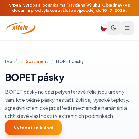
Srpen: výroba a logistika mají 3týdenní výluku. Objednávky s
dodáním před výlukou zašlete nejpozději do
10. 7. 2026
.
Domů
/
Sortiment
/
BOPET pásky
BOPET pásky
BOPET pásky na bázi polyesterové fólie jsou určeny
tam, kde běžné pásky nestačí. Zvládají vysoké teploty,
agresivní chemické prostředí i mechanické namáhání a
udrží si své vlastnosti i v extrémních podmínkách.
Vyžádat kalkulaci