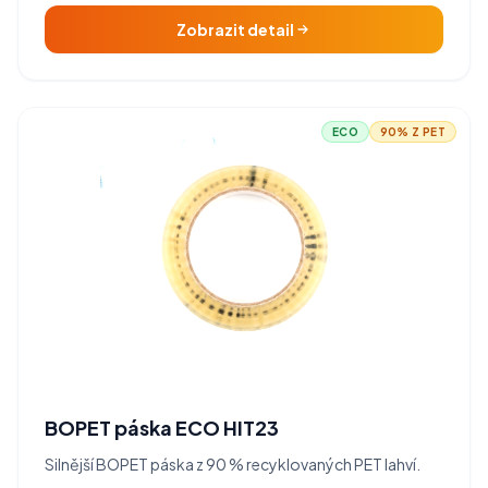
Zobrazit detail
ECO
90% Z PET
BOPET páska ECO HIT23
Silnější BOPET páska z 90 % recyklovaných PET lahví.